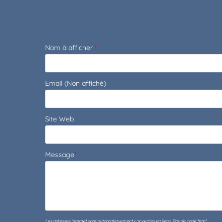
Nom à afficher
*
Email (Non affiché)
Site Web
Message
*
Les adresses internet sont automatiquement converties en liens. Pas de code html.