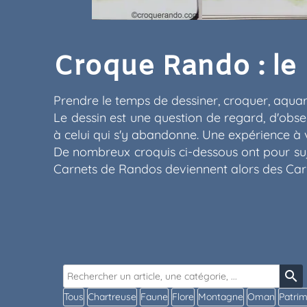
Croque Rando : le
Prendre le temps de dessiner, croquer, aquar
Le dessin est une question de regard, d'obse
à celui qui s'y abandonne. Une expérience à v
De nombreux croquis ci-dessous ont pour suj
Carnets de Randos deviennent alors des Ca
search
Tous
Chartreuse
Faune
Flore
Montagne
Oman
Patri