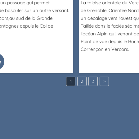
t un passage qui permet
La falaise orientale du Ver
de basculer sur un autre versant.
de Grenoble. Orientée Nord
rcors,au sud de la Grande
un décalage vers l'ouest qu
ntagnes depuis le Col de
Taillée dans le faciès sédime
l'océan Alpin qui, venant de 
Point de vue depuis le Roch
Corrençon en Vercors.
e
1
2
3
>