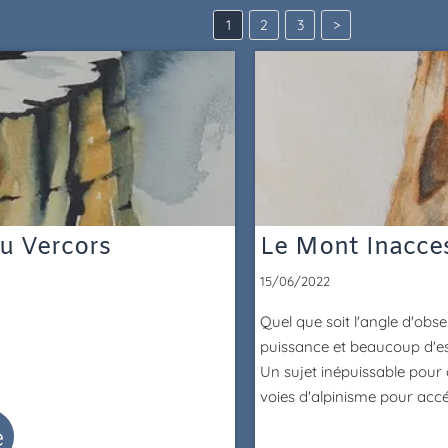
1
2
3
>
du Vercors
Le Mont Inacces
15/06/2022
Quel que soit l'angle d'obs
puissance et beaucoup d'es
Un sujet inépuissable pour 
voies d'alpinisme pour ac
e