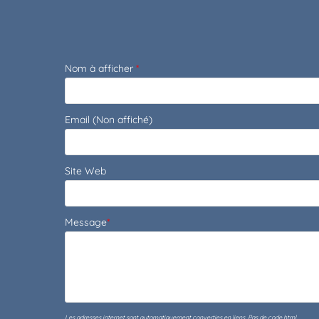
Nom à afficher
*
Email (Non affiché)
Site Web
Message
*
Les adresses internet sont automatiquement converties en liens. Pas de code html.